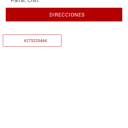
Parral, Chih.
DIRECCIONES
6275233444